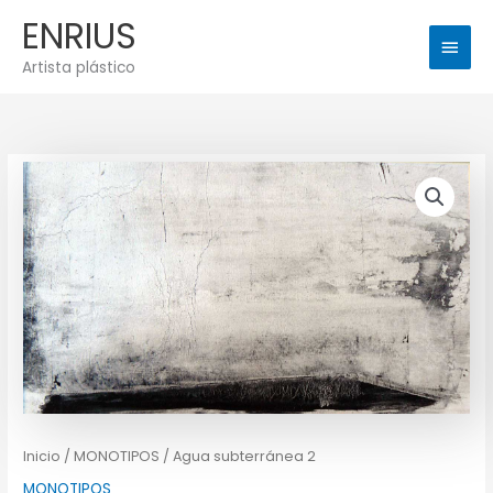
Ir
Men
ENRIUS
al
princ
contenido
Artista plástico
Inicio
/
MONOTIPOS
/ Agua subterránea 2
MONOTIPOS