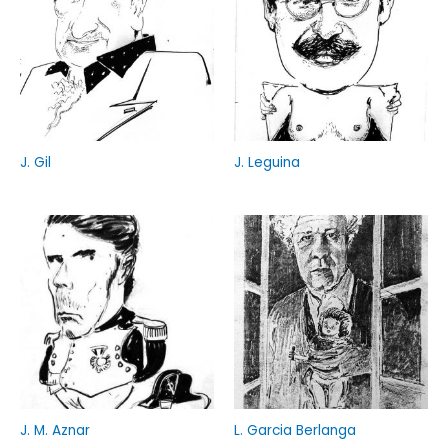
J. Gil
J. Leguina
J. M. Aznar
L. Garcia Berlanga