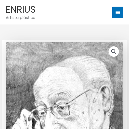
Ir
Men
ENRIUS
al
princ
contenido
Artista plástico