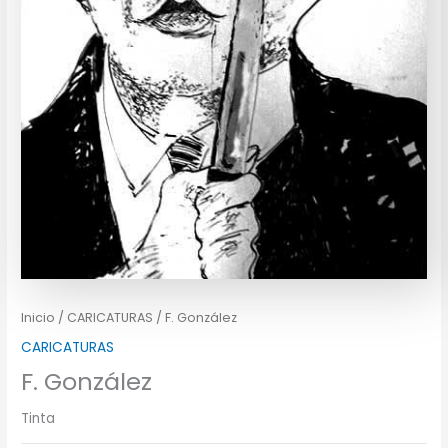
Inicio
/
CARICATURAS
/ F. González
CARICATURAS
F. González
Tinta