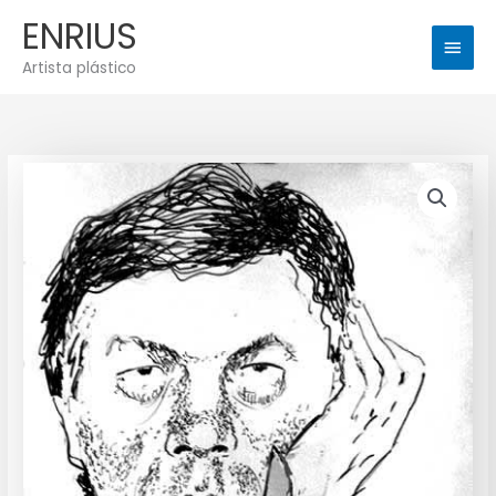
Ir
Men
ENRIUS
al
princ
contenido
Artista plástico