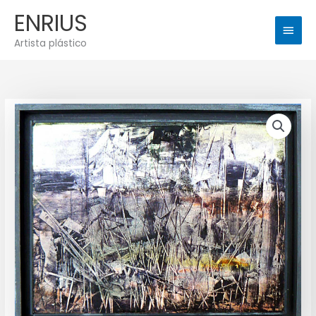
Ir
Men
ENRIUS
al
princ
contenido
Artista plástico