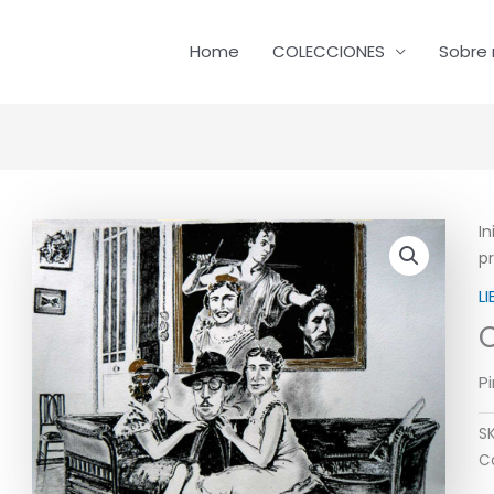
Home
COLECCIONES
Sobre 
In
p
L
Pi
S
C