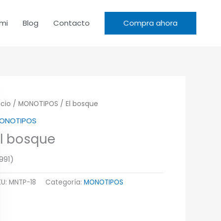
mi
Blog
Contacto
Compra ahora
icio
/
MONOTIPOS
/ El bosque
ONOTIPOS
l bosque
991)
KU:
MNTP-18
Categoría:
MONOTIPOS