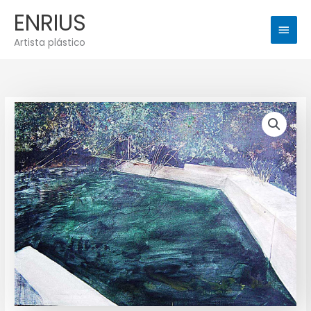
Ir
Men
ENRIUS
al
princ
contenido
Artista plástico