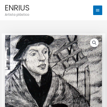
Ir
Men
ENRIUS
al
princ
contenido
Artista plástico