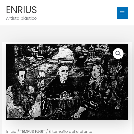
Ir
Men
ENRIUS
al
princ
contenido
Artista plástico
Inicio
/
TEMPUS FUGIT
/ El tamaño del elefante