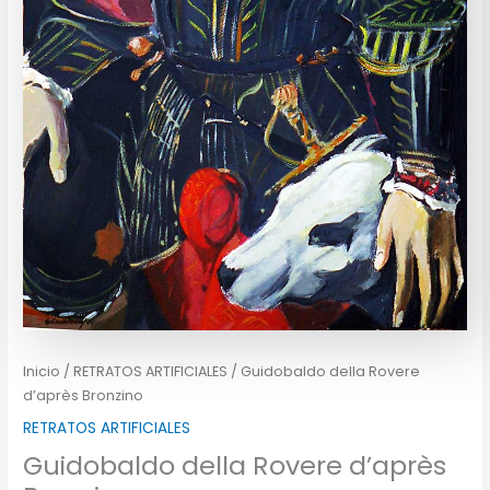
Inicio
/
RETRATOS ARTIFICIALES
/ Guidobaldo della Rovere
d’après Bronzino
RETRATOS ARTIFICIALES
Guidobaldo della Rovere d’après