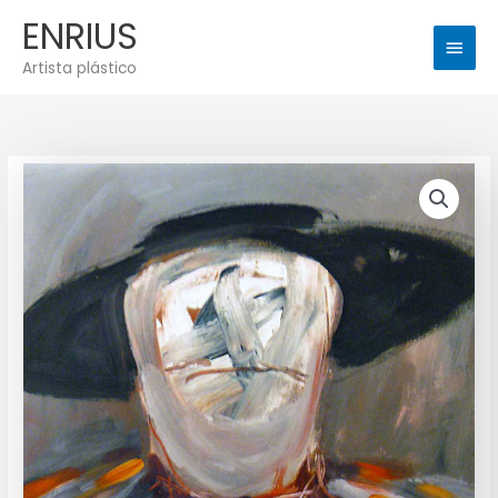
Ir
Men
ENRIUS
al
princ
contenido
Artista plástico