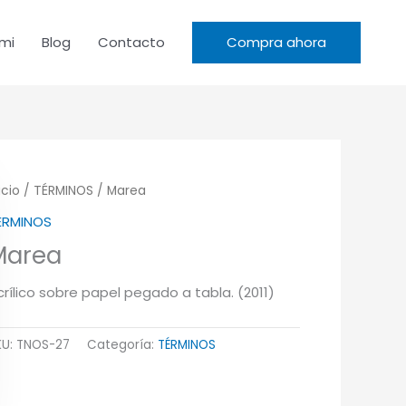
mi
Blog
Contacto
Compra ahora
icio
/
TÉRMINOS
/ Marea
ÉRMINOS
Marea
crílico sobre papel pegado a tabla. (2011)
KU:
TNOS-27
Categoría:
TÉRMINOS