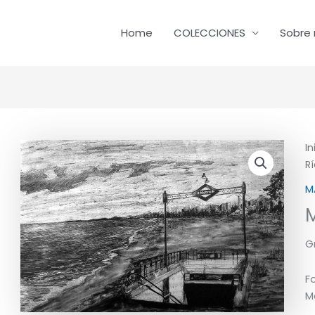
Home
COLECCIONES
Sobre 
In
R
M
M
G
F
M