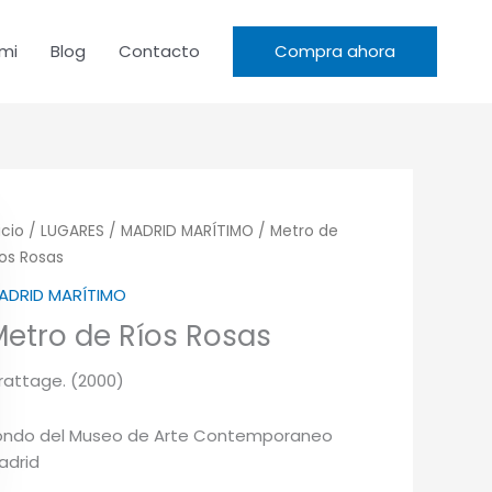
mi
Blog
Contacto
Compra ahora
icio
/
LUGARES
/
MADRID MARÍTIMO
/ Metro de
íos Rosas
ADRID MARÍTIMO
etro de Ríos Rosas
rattage. (2000)
ondo del Museo de Arte Contemporaneo
adrid