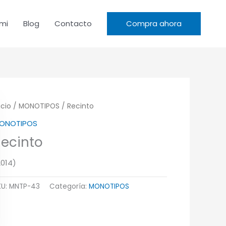
mi
Blog
Contacto
Compra ahora
icio
/
MONOTIPOS
/ Recinto
ONOTIPOS
Recinto
2014)
KU:
MNTP-43
Categoría:
MONOTIPOS