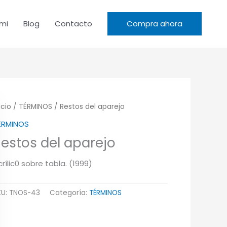
mi
Blog
Contacto
Compra ahora
icio
/
TÉRMINOS
/ Restos del aparejo
ÉRMINOS
estos del aparejo
rílic0 sobre tabla. (1999)
KU:
TNOS-43
Categoría:
TÉRMINOS