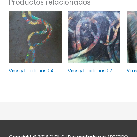
Productos relacionados
Virus y bacterias 04
Virus y bacterias 07
Viru
Copyright © 2026
ENRIUS
| Desarrollado por
ARTETIPO