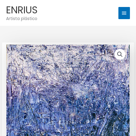
Ir
Men
ENRIUS
al
princ
contenido
Artista plástico