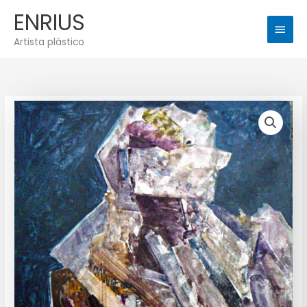
Ir
Men
ENRIUS
al
princ
contenido
Artista plástico